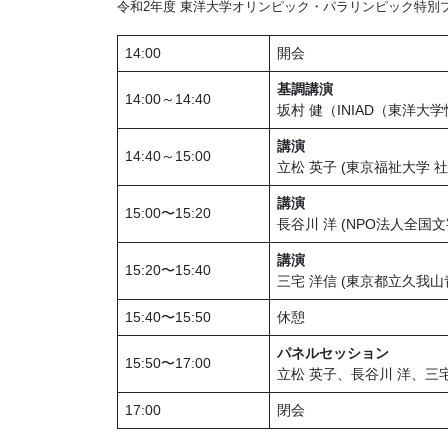
令和2年度 東洋⼤学オリンピック・パラリンピック特別
14:00
開会
基調講演
14:00～14:40
坂村 健（INIAD（東洋
講演
14:40～15:00
⽴松 英⼦ (東京福祉⼤学 
講演
15:00〜15:20
⻑⾕川 洋 (NPO法⼈全
講演
15:20〜15:40
三宅 洋信 (東京都⽴久我⼭
15:40〜15:50
休憩
パネルセッション
15:50〜17:00
⽴松 英⼦、⻑⾕川 洋、三宅
17:00
閉会