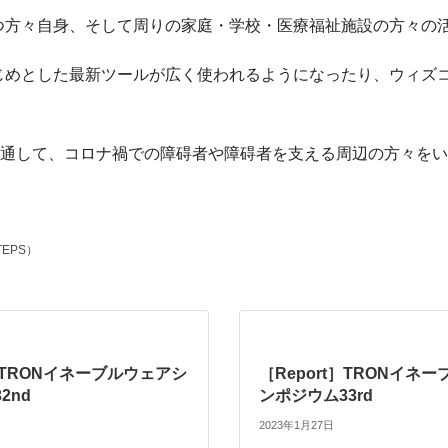
つ⽅々⾃⾝、そして周りの家庭・学校・医療福祉施設の⽅々の
じめとした最新ツールが広く使われるようになったり、ウィズ
を通して、コロナ禍での障碍者や障碍者を⽀える周辺の⽅々を
EPS）
t］TRONイネーブルウェアシ
［Report］TRONイネ
2nd
ンポジウム33rd
2023年1月27日