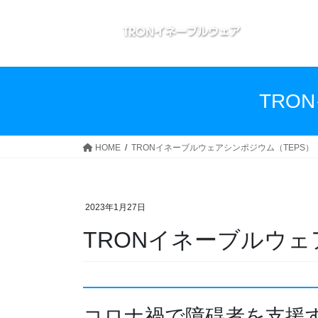
コ
ナ
ン
ビ
テ
ゲ
ン
ー
ツ
シ
へ
ョ
TRO
ス
ン
キ
に
ッ
移
HOME
TRONイネーブルウェアシンポジウム（TEPS）
プ
動
2023年1月27日
TRONイネーブルウェ
コロナ禍で障碍者を⽀援