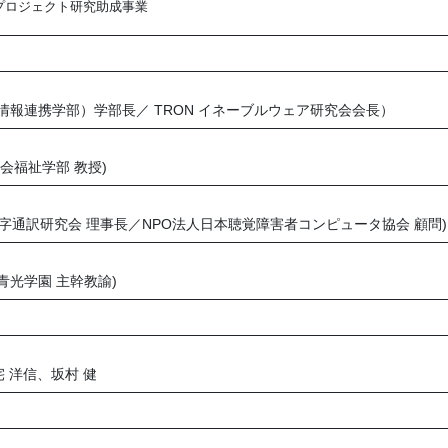
プロジェクト研究助成事業
大学情報連携学部）学部長／ TRON イネーブルウェア研究会会長）
社会福祉学部 教授)
国⽂字通訳研究会 理事⻑／NPO法⼈⽇本聴覚障害者コンピュータ協会 顧問)
⻘光学園 主幹教諭)
 洋信、坂村 健