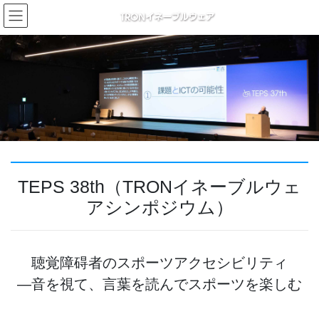
コ
ナ
ン
ビ
テ
ゲ
ン
ー
ツ
シ
へ
ョ
ス
ン
キ
に
ッ
移
プ
動
TEPS 38th（TRONイネーブルウェ
アシンポジウム）
聴覚障碍者のスポーツアクセシビリティ
―音を視て、言葉を読んでスポーツを楽しむ