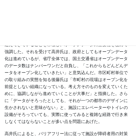
ータ情報を収集するレーザースキャニング装置）を取り上げ、
「ロボットに実装して街中を歩かせれば、Googleストリートビュ
ーのように街中のデータを自動的に集められるようになる。障碍
者用トイレと多機能トイレという語彙のゆらぎがあっても、人工
知能が学習していけば問題にならないかもしれない」と、多量な
データを一瞬で処理できるようになった人工知能が新たな局面を
迎えてきていることを示唆し、オープンデータの重要性を改めて
強調した。それを受けて高井氏は、政府としてもオープンデータ
化は進めているが、省庁全体では、国土交通省はオープンデータ
のデータ数はナンバーワンだと自負し、「これからもどんどんデ
ータをオープン化していきたい」と意気込んだ。市区町村単位で
の取り組みの実態を知る後藤氏は「市町村の現場はオープン化を
前提としない組織になっている。考え方そのものを変えていくた
めに、協調しながら進めていくことが大事だ」と指摘した。さら
に「データがそろったとしても、それが一つの都市のデザインに
生かされないと意味がない」と、施設にエレベーターやトイレの
設備がそろっていても、実際に使ってみると複雑な経路で行き来
しなくてはならないことが多い点を問題にあげた。
高井氏によると、バリアフリー法に従って施設が障碍者用の対策