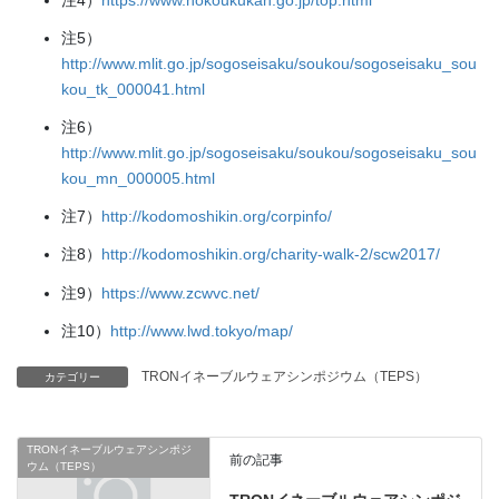
注5）
http://www.mlit.go.jp/sogoseisaku/soukou/sogoseisaku_sou
kou_tk_000041.html
注6）
http://www.mlit.go.jp/sogoseisaku/soukou/sogoseisaku_sou
kou_mn_000005.html
注7）
http://kodomoshikin.org/corpinfo/
注8）
http://kodomoshikin.org/charity-walk-2/scw2017/
注9）
https://www.zcwvc.net/
注10）
http://www.lwd.tokyo/map/
TRONイネーブルウェアシンポジウム（TEPS）
カテゴリー
TRONイネーブルウェアシンポジ
前の記事
ウム（TEPS）