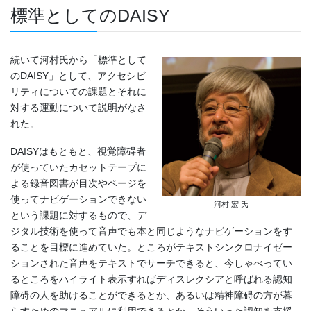
標準としてのDAISY
続いて河村氏から「標準として
のDAISY」として、アクセシビ
リティについての課題とそれに
対する運動について説明がなさ
れた。
DAISYはもともと、視覚障碍者
が使っていたカセットテープに
よる録音図書が目次やページを
使ってナビゲーションできない
河村 宏 氏
という課題に対するもので、デ
ジタル技術を使って音声でも本と同じようなナビゲーションをす
ることを目標に進めていた。ところがテキストシンクロナイゼー
ションされた音声をテキストでサーチできると、今しゃべってい
るところをハイライト表示すればディスレクシアと呼ばれる認知
障碍の人を助けることができるとか、あるいは精神障碍の方が暮
らすためのマニュアルに利用できるとか、そういった認知を支援