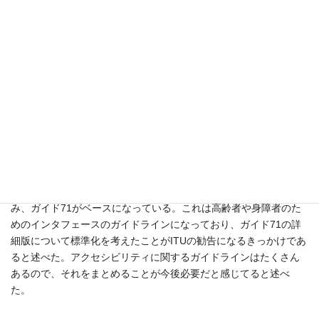
シビリティの位置づけを紹介し
た。
近年、身体障害者の権利やアク
セシビリティの技術的標準が
徐々にできており、それに基づ
くITUのアクセシビリティの活
松本 充司 氏
動は、基本的には2つのポイント
があり、1つは、アクセシビリティに関する技術の標準化の推進、
もう1つは、世界中のアクセシビリティに関する機関に対して、イ
ニシアティブをとって推進していくことだと述べた。
次にITUのガイドラインを紹介し、基本的にはISO/IECでの取り組
み、ガイド71がベースになっている。これは高齢者や身障者のた
めのインタフェースのガイドラインになっており、ガイド71の詳
細版について標準化を考えたことがITUの勧告になるきっかけであ
ると述べた。アクセシビリティに関するガイドラインはたくさん
あるので、それをまとめることが今後必要だと感じてると述べ
た。