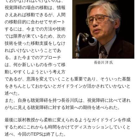
ておかなければいけないのは、
視覚障碍の場合の移動は、情報
さえあれば移動できるが、人間
の移動目的に合わせてサポート
するには、今までの方法や技術
では限界が来ているため、次の
技術を使った移動支援をしなけ
ればいけないということであ
る。また今までのアプローチ
長谷川 洋 氏
は、何か新しいものを作って移
動しやすくしようという考え方
であるが、意識を変えていくことも重要であり、そういった基盤
をきちんとしておかないとガイドラインが活かされていかないと
述べた。
また、自身も聴覚障碍を持つ長谷川氏は、視覚障碍に比べて遅れ
がちに見える聴覚障碍に対する対策への期待を述べられた。
最後に坂村教授から柔軟に変えられるようなガイドラインを作成
するためにこれからも時間をかけてディスカッションしていくと
述べ、今回のTEPSは終了した。